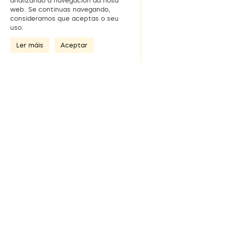
analizando a navegación da nosa
web. Se continuas navegando,
consideramos que aceptas o seu
uso.
Ler máis
Aceptar
Únete á nosa newsletter
Dirección de e-mail