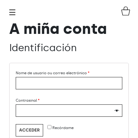
A miña conta
Identificación
Nome de usuario ou correo electrónico
*
Contrasinal
*
Recórdame
ACCEDER