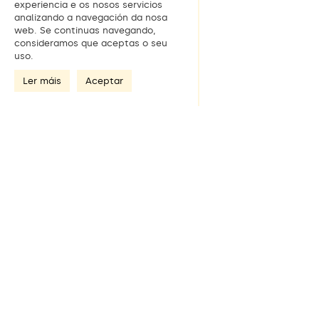
experiencia e os nosos servicios
analizando a navegación da nosa
web. Se continuas navegando,
consideramos que aceptas o seu
uso.
Ler máis
Aceptar
Únete á nosa newsletter
Dirección de e-mail