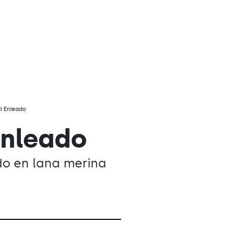
l Enleado
Enleado
do en lana merina