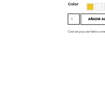
Color
Chal
AÑADIR A
Enleado
cantidad
Chal de pico de fieltro art