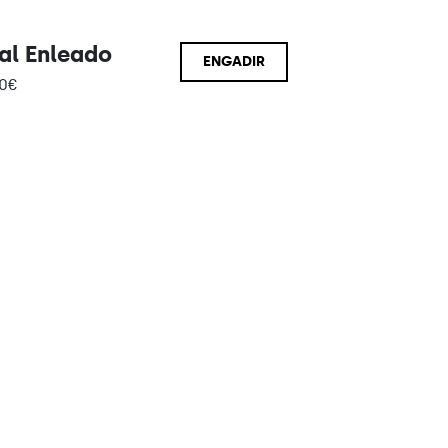
al Enleado
ENGADIR
0
€