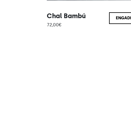
Chal Bambú
ENGAD
72,00
€